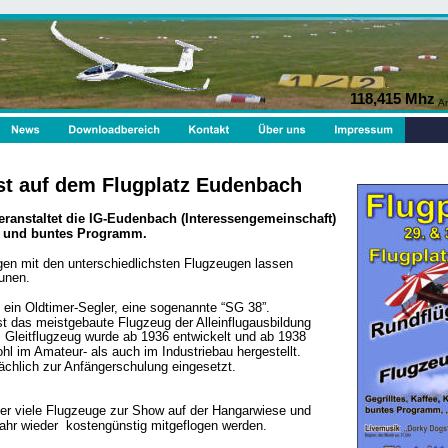
118,415 Mhz
A
est auf dem Flugplatz Eudenbach
veranstaltet die IG-Eudenbach (Interessengemeinschaft)
s und buntes Programm.
gen mit den unterschiedlichsten Flugzeugen lassen
unen.
 ein Oldtimer-Segler, eine sogenannte “SG 38”.
st das meistgebaute Flugzeug der Alleinflugausbildung 
 Gleitflugzeug wurde ab 1936 entwickelt und ab 1938 
hl im Amateur- als auch im Industriebau hergestellt. 
chlich zur Anfängerschulung eingesetzt.
er viele Flugzeuge zur Show auf der Hangarwiese und 
ahr wieder  kostengünstig mitgeflogen werden.