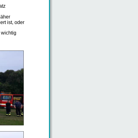
atz
näher
rt ist, oder
 wichtig