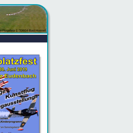
m Flugplatz 1, 53604 Bad Honnef