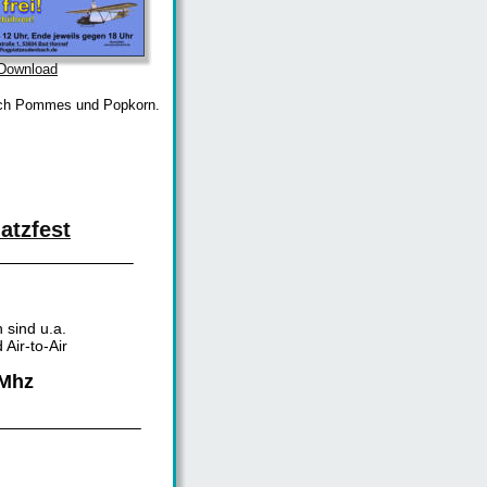
Download
 auch Pommes und Popkorn.
tzfest
sind u.a. 
Air-to-Air 
 Mhz