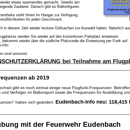
d wieder etwas spannendes gemacht. Jeweils am
egende Zauberer. Danach gibt es Ballonfiguren.
hentheke steht Ihnen im Hangar zur Verfügung
enüßlichkeiten für jeden Geschmack.
auch in diesem Jahr wieder leckere Grillsachen zur Auswahl haben. Natürlich
lugplatzes werden Sie wieder auf den kostenlosen Parkplatz einweisen.
, bekommt wieder über die südliche Platzrunde die Einweisung per Funk auf
-Info
ren sind umsonst.
SCHUTZERKLÄRUNG bei Teilnahme am Flugpla
requenzen ab 2019
chsel gibt es noch einmal einige neue Flugfunk-Frequenzen. Betroffen 
 und Verfolger im Ballonsport sowie die Frequenzen für Ausbildung und 
Eudenbach-Info neu: 118,415
uenzen” haben sich geändert. 
übung mit der Feuerwehr Eudenbach