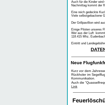
Auch für die Kinder wir
Nachmittag kommt der fli
Eine reich gedeckte Kuc
Viele selbstgebackene G
Der Grillpavillion wird 
Einige Piloten unseres F
Wer aus der Luft  kommt
118.415 Mhz, Eudenbach
Eintritt und Landegebüh
DATEN
Neue Flugfunkf
Kurz vor dem Jahreswe
Rückholer im Segelflug
Kommunikation.
Auch die “Quasselfreq
Link
Feuerlösch